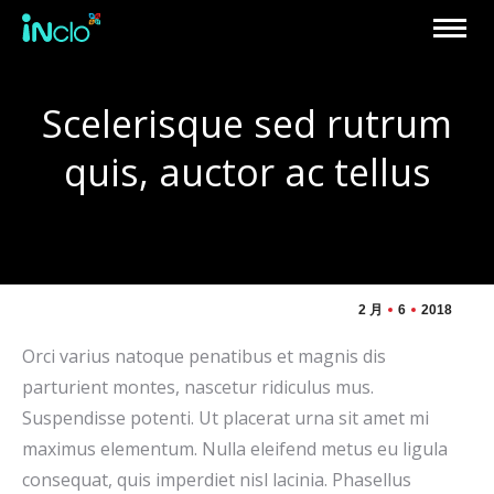
Scelerisque sed rutrum
quis, auctor ac tellus
2 月
6
2018
Orci varius natoque penatibus et magnis dis
parturient montes, nascetur ridiculus mus.
Suspendisse potenti. Ut placerat urna sit amet mi
maximus elementum. Nulla eleifend metus eu ligula
consequat, quis imperdiet nisl lacinia. Phasellus