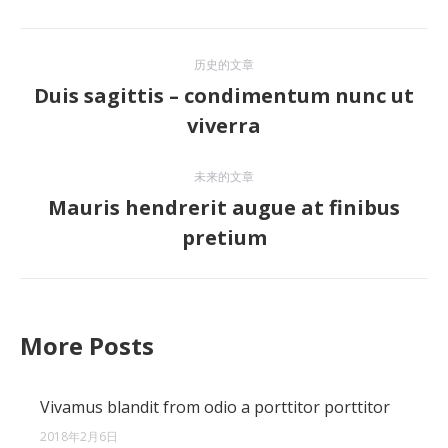
文
历史的文章
章
Duis sagittis – condimentum nunc ut
历
viverra
导
史
的
航
未来的文章
文
Mauris hendrerit augue at finibus
章：
未
pretium
来
的
文
章：
More Posts
Vivamus blandit from odio a porttitor porttitor
2018年2月6日