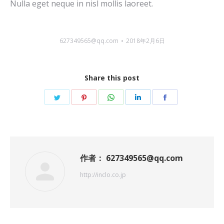
Nulla eget neque in nisl mollis laoreet.
627349565@qq.com
2018年2月6日
Share this post
Share
Share
Share
Share
Share
on
on
on
on
on
Twitter
Pinterest
WhatsApp
LinkedIn
Facebook
作者：
627349565@qq.com
http://inclo.co.jp