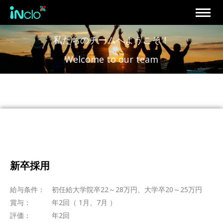
私たちのチームへようこそ！
Welcome to our team
新卒採用
給与条件： 初任給大学院卒22～28万円、大学卒20～25万円
賞与： 年2回（ 1月、7月 ）
評価： 年2回